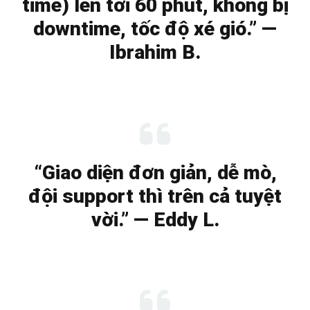
time) lên tới 60 phút, không bị
downtime, tốc độ xé gió.” —
Ibrahim B.
“Giao diện đơn giản, dễ mò,
đội support thì trên cả tuyệt
vời.” — Eddy L.