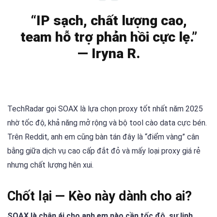
“IP sạch, chất lượng cao,
team hỗ trợ phản hồi cực lẹ.”
— Iryna R.
TechRadar gọi SOAX là lựa chọn proxy tốt nhất năm 2025
nhờ tốc độ, khả năng mở rộng và bộ tool cào data cực bén.
Trên Reddit, anh em cũng bàn tán đây là “điểm vàng” cân
bằng giữa dịch vụ cao cấp đắt đỏ và mấy loại proxy giá rẻ
nhưng chất lượng hên xui.
Chốt lại — Kèo này dành cho ai?
SOAX là chân ái cho anh em nào cần tốc độ, sự linh