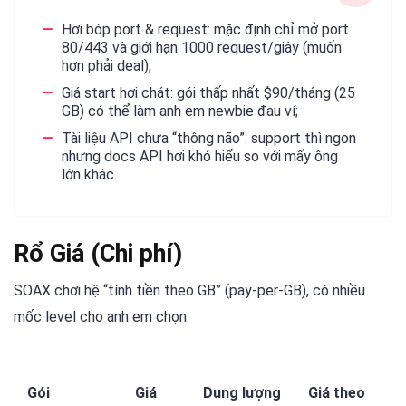
Hơi bóp port & request: mặc định chỉ mở port
80/443 và giới hạn 1000 request/giây (muốn
hơn phải deal);
Giá start hơi chát: gói thấp nhất $90/tháng (25
GB) có thể làm anh em newbie đau ví;
Tài liệu API chưa “thông não”: support thì ngon
nhưng docs API hơi khó hiểu so với mấy ông
lớn khác.
Rổ Giá (Chi phí)
SOAX chơi hệ “tính tiền theo GB” (pay-per-GB), có nhiều
mốc level cho anh em chọn:
Gói
Giá
Dung lượng
Giá theo