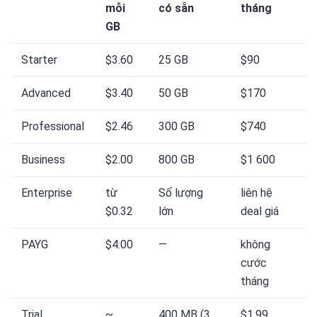
mỗi
có sẵn
tháng
GB
Starter
$3.60
25 GB
$90
Advanced
$3.40
50 GB
$170
Professional
$2.46
300 GB
$740
Business
$2.00
800 GB
$1 600
Enterprise
từ
Số lượng
liên hệ
$0.32
lớn
deal giá
PAYG
$4.00
—
không
cước
tháng
Trial
~
400 MB (3
$1.99