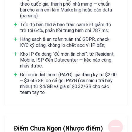
theo quốc gia, thành phố, nhà mạng — chuẩn
bài cho anh em làm Marketing hoặc cào data
(parsing);
Tốc độ bàn thờ & bao trâu: cam kết giảm độ
trễ tới 64%, phản hồi trung bình chỉ 787 ms;
Hàng sạch & an toàn: tuân thủ GDPR, check
KYC kỹ càng, không lo chết acc vì IP bẩn;
Kho IP đa dạng “đủ món ăn chơi”: từ Resident,
Mobile, ISP đến Datacenter — kèo nào cũng
nhảy được;
Gói cước linh hoạt (PAYG): giá đăng ký từ $2.00
– $3.60/GB; có cả gói PAYG (xài nhiêu trả bấy
nhiêu) từ $4/GB và giá sỉ $0.32/GB cho các
team tay to.
Điểm Chưa Ngon (Nhược điểm)