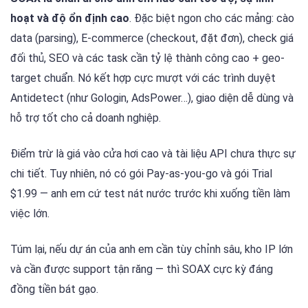
hoạt và độ ổn định cao
. Đặc biệt ngon cho các mảng: cào
data (parsing), E-commerce (checkout, đặt đơn), check giá
đối thủ, SEO và các task cần tỷ lệ thành công cao + geo-
target chuẩn. Nó kết hợp cực mượt với các trình duyệt
Antidetect (như Gologin, AdsPower…), giao diện dễ dùng và
hỗ trợ tốt cho cả doanh nghiệp.
Điểm trừ là giá vào cửa hơi cao và tài liệu API chưa thực sự
chi tiết. Tuy nhiên, nó có gói Pay-as-you-go và gói Trial
$1.99 — anh em cứ test nát nước trước khi xuống tiền làm
việc lớn.
Túm lại, nếu dự án của anh em cần tùy chỉnh sâu, kho IP lớn
và cần được support tận răng — thì SOAX cực kỳ đáng
đồng tiền bát gạo.