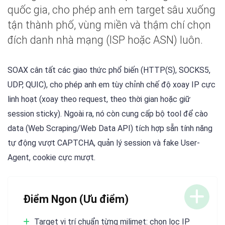
quốc gia, cho phép anh em target sâu xuống
tận thành phố, vùng miền và thậm chí chọn
đích danh nhà mạng (ISP hoặc ASN) luôn.
SOAX cân tất các giao thức phổ biến (HTTP(S), SOCKS5,
UDP, QUIC), cho phép anh em tùy chỉnh chế độ xoay IP cực
linh hoạt (xoay theo request, theo thời gian hoặc giữ
session sticky). Ngoài ra, nó còn cung cấp bộ tool để cào
data (Web Scraping/Web Data API) tích hợp sẵn tính năng
tự động vượt CAPTCHA, quản lý session và fake User-
Agent, cookie cực mượt.
Điểm Ngon (Ưu điểm)
Target vị trí chuẩn từng milimet: chọn lọc IP