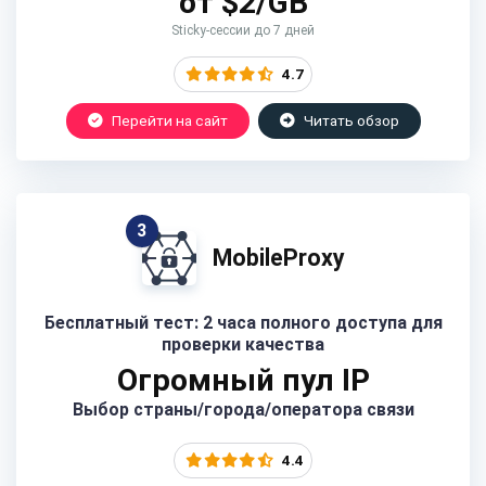
от $2/GB
Sticky-сессии до 7 дней
4.7
Перейти на сайт
Читать обзор
3
MobileProxy
Бесплатный тест: 2 часа полного доступа для
проверки качества
Огромный пул IP
Выбор страны/города/оператора связи
4.4