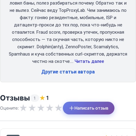
ловил баны, полез разбираться почему. Обратно так и
не вылез. Сейчас веду TopProxyLab. Чем занимаюсь по
факту: гоняю резидентные, мобильные, ISP и
датацентр-прокси до тех пор, пока что-нибудь не
отвалится. Fraud score, проверка утечек, пропускная
способность — та скучная часть, которую никто не
скринит. Dolphin{anty}, ZennoPoster, Scamalytics,
Spamhaus и куча собственных curl-скриптов, держатся
честно на скотче.…
Читать далее
Другие статьи автора
Отзывы
★
1
1
★
★
★
★
★
Оцените:
Написать отзыв