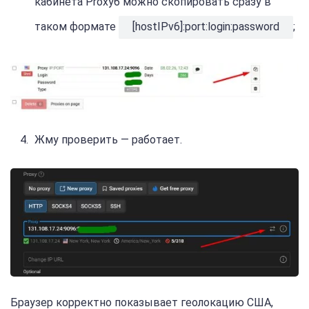
кабинета Proxy6 можно скопировать сразу в
таком формате
[hostIPv6]:port:login:password
;
Жму проверить — работает.
Браузер корректно показывает геолокацию США,