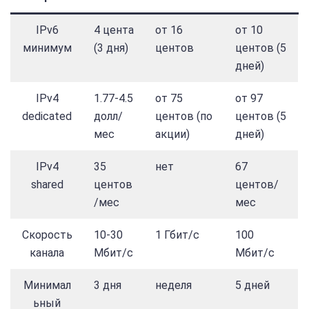
IPv6
4 цента
от 16
от 10
минимум
(3 дня)
центов
центов (5
дней)
IPv4
1.77-4.5
от 75
от 97
dedicated
долл/
центов (по
центов (5
мес
акции)
дней)
IPv4
35
нет
67
shared
центов
центов/
/мес
мес
Скорость
10-30
1 Гбит/с
100
канала
Мбит/с
Мбит/с
Минимал
3 дня
неделя
5 дней
ьный