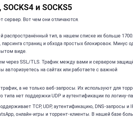
, SOCKS4 и SOCKS5
ёт сервер. Вот чем они отличаются.
й распространённый тип, в нашем списке их больше 1700
 парсинга страниц и обхода простых блокировок. Минус о
рытом виде.
ем через SSL/TLS. Трафик между вами и сервером защищё
вы авторизуетесь на сайтах или работаете с важной
афик, а не только веб-запросы. Их используют для торр
ого типа нет поддержки UDP и аутентификации по логину-п
оддерживает TCP, UDP, аутентификацию, DNS-запросы и I
atsApp, онлайн-игры и торрент-клиенты. В нашей базе бол