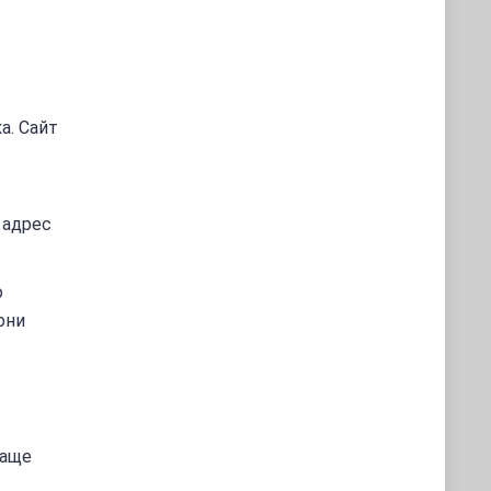
а. Сайт
 адрес
о
они
чаще