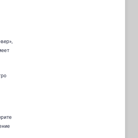
вер»,
меет
тро
ерите
ение