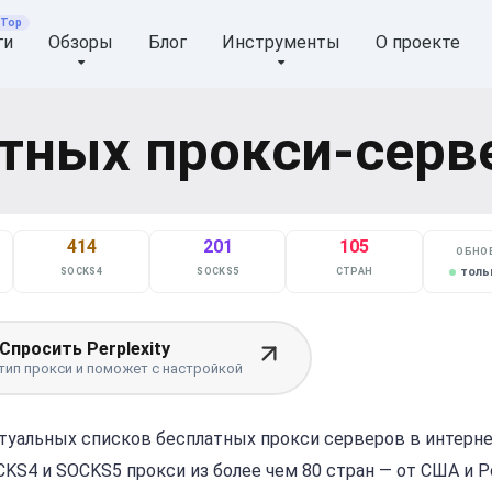
ги
Обзоры
Блог
Инструменты
О проекте
тных прокси-серв
414
201
105
ОБНО
толь
SOCKS4
SOCKS5
СТРАН
Спросить Perplexity
тип прокси и поможет с настройкой
туальных списков бесплатных прокси серверов в интерне
KS4 и SOCKS5 прокси из более чем 80 стран — от США и 