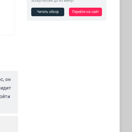
Sticky-сессии до 60 минут
Читать обзор
Перейти на сайт
с, он
видит
бойти